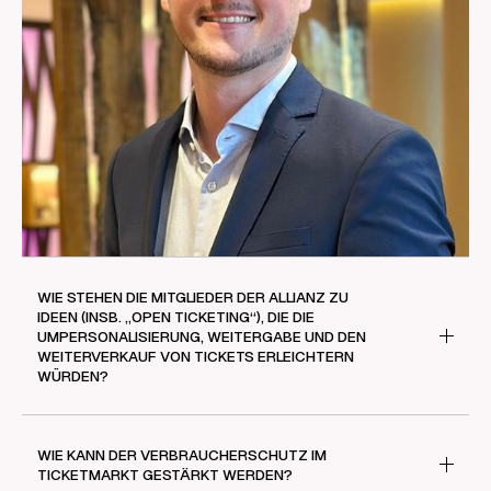
WIE STEHEN DIE MITGLIEDER DER ALLIANZ ZU
IDEEN (INSB. „OPEN TICKETING“), DIE DIE
UMPERSONALISIERUNG, WEITERGABE UND DEN
WEITERVERKAUF VON TICKETS ERLEICHTERN
WÜRDEN?
Personalisierung kann ein legitimes Mittel gegen
Schwarzmarkt und aus Sicherheitsgründen sein, darf
WIE KANN DER VERBRAUCHERSCHUTZ IM
aber nicht dazu führen, dass Tickets verfallen, wenn
TICKETMARKT GESTÄRKT WERDEN?
Käufer verhindert sind. Aus Sicht der Allianz fairer